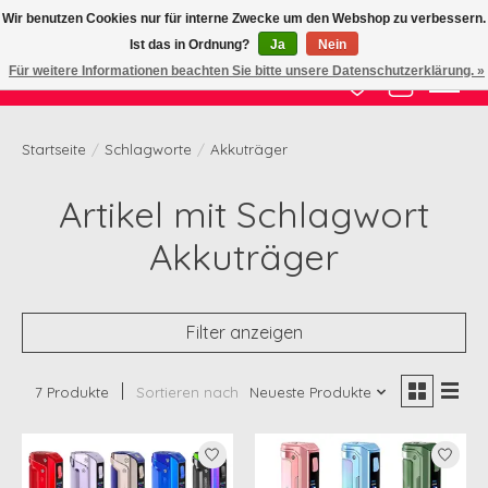
Wir benutzen Cookies nur für interne Zwecke um den Webshop zu verbessern.
Ist das in Ordnung?
Ja
Nein
Zertifizierte Qualität zu fairem Preis
Für weitere Informationen beachten Sie bitte unsere Datenschutzerklärung. »
Wunschzettel
Ihr Waren
Startseite
/
Schlagworte
/
Akkuträger
Artikel mit Schlagwort
Akkuträger
Filter anzeigen
7 Produkte
Sortieren nach
Neueste Produkte