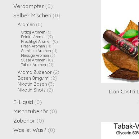
Verdampfer
(0)
Selber Mischen
(0)
Aromen
(0)
Crazy Aromen
(6)
Drinks Aromen
(9)
Fruchtige Aromen
(0)
Fresh Aromen
(11)
Getränke Aromen
(11)
Nussige Aromen
(3)
Süsse Aromen
(10)
Tabak Aromen
(21)
Aroma Zubehör
(2)
Basen 0mg/ml
(2)
Nikotin Basen
(3)
Nikotin Shots
(2)
Don Cristo
E-Liquid
(0)
Mischzubehör
(0)
Zubehör
(0)
Was ist Was?
(0)