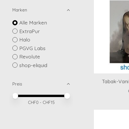
Marken
Alle Marken
ExtraPur
Halo
PGVG Labs
Revolute
shop-eliquid
Tabak-Vanil
Preis
Preis – Mindestwert
Price maximum value
CHF
0
- CHF
15