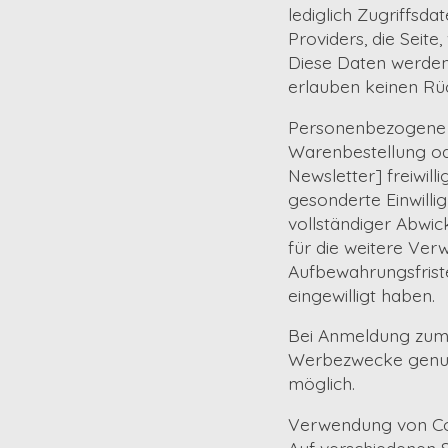
lediglich Zugriffsd
Providers, die Seit
Diese Daten werden
erlauben keinen Rüc
Personenbezogene D
Warenbestellung od
Newsletter] freiwill
gesonderte Einwillig
vollständiger Abwic
für die weitere Ver
Aufbewahrungsfriste
eingewilligt haben.
Bei Anmeldung zum N
Werbezwecke genutzt
möglich.
Verwendung von C
Auf verschiedenen 