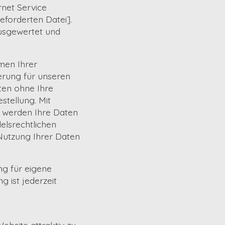
rnet Service
eforderten Datei].
usgewertet und
men Ihrer
erung für unseren
aten ohne Ihre
stellung. Mit
g werden Ihre Daten
elsrechtlichen
 Nutzung Ihrer Daten
ng für eigene
 ist jederzeit
bsite attraktiv zu