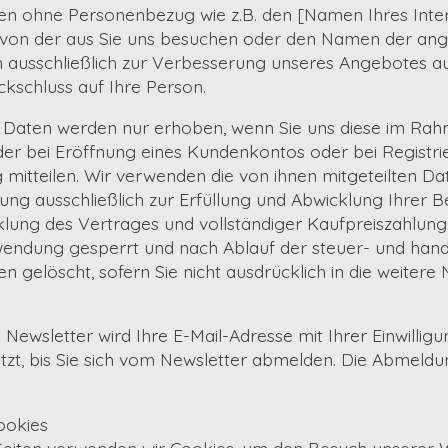
aten ohne Personenbezug wie z.B. den [Namen Ihres Inte
e, von der aus Sie uns besuchen oder den Namen der ang
 ausschließlich zur Verbesserung unseres Angebotes a
kschluss auf Ihre Person.
aten werden nur erhoben, wenn Sie uns diese im Rah
er bei Eröffnung eines Kundenkontos oder bei Registri
ig mitteilen. Wir verwenden die von ihnen mitgeteilten D
ung ausschließlich zur Erfüllung und Abwicklung Ihrer Be
klung des Vertrages und vollständiger Kaufpreiszahlun
wendung gesperrt und nach Ablauf der steuer- und hand
n gelöscht, sofern Sie nicht ausdrücklich in die weitere
ewsletter wird Ihre E-Mail-Adresse mit Ihrer Einwilligu
, bis Sie sich vom Newsletter abmelden. Die Abmeldung
ookies
Seiten verwenden wir Cookies, um den Besuch unserer We