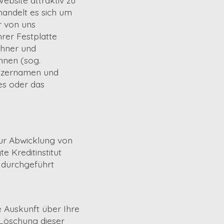
handelt es sich um
r von uns
rer Festplatte
chner und
nnen (sog.
utzernamen und
es oder das
Zur Abwicklung von
 Kreditinstitut
 durchgeführt
 Auskunft über Ihre
 Löschung dieser