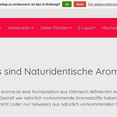
shop zu verbessern. Ist das in Ordnung?
Ja
Nein
Für weitere Inform
Verdampfer
Selber Mischen
E-Liquid
Mischzu
 sind Naturidentische Aro
s Aroma ist eine Komposition aus chemisch definierten A
 Gestalt wie natürlich vorkommende Aromastoffe haben
r nicht (oder nur teilweise) aus natürlich vorkommende