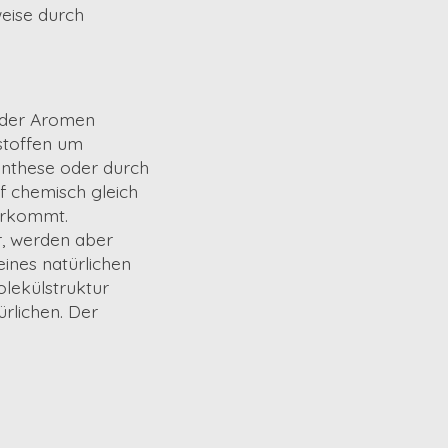
weise durch
n der Aromen
stoffen um
ynthese oder durch
f chemisch gleich
vorkommt.
r, werden aber
eines natürlichen
lekülstruktur
ürlichen. Der