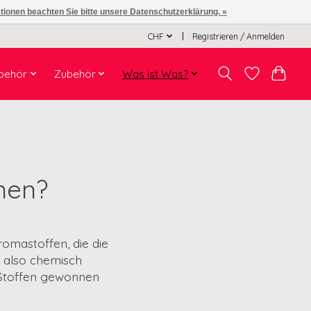
ationen beachten Sie bitte unsere Datenschutzerklärung. »
CHF
Registrieren / Anmelden
behör
Zubehör
Was ist Was?
men?
romastoffen, die die
 also chemisch
n Stoffen gewonnen