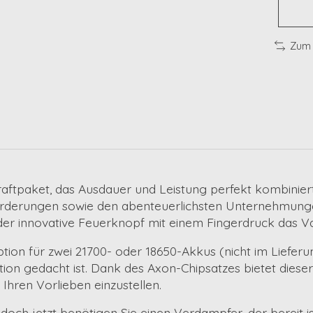
Zum 
ftpaket, das Ausdauer und Leistung perfekt kombiniert
nforderungen sowie den abenteuerlichsten Unternehmung
der innovative Feuerknopf mit einem Fingerdruck das Va
tion für
zwei 21700- oder 18650-Akkus
(nicht im Liefer
tion gedacht ist. Dank des
Axon-Chipsatzes
bietet diese
Ihren Vorlieben einzustellen.
 doch jetzt benötigen Sie einen Verdampfer, der bereit is