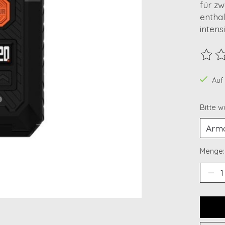
für zw
enthal
intens
Die B
Auf
Bitte w
Menge: