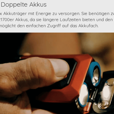
 Doppelte Akkus
 Akkuträger mit Energie zu versorgen. Sie benötigen
zw
1700er Akkus, da sie längere Laufzeiten bieten und den 
öglicht den einfachen Zugriff auf das Akkufach.