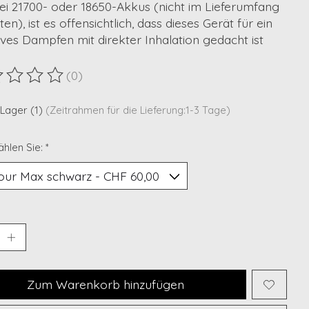
ei 21700- oder 18650-Akkus (nicht im Lieferumfang
ten), ist es offensichtlich, dass dieses Gerät für ein
ives Dampfen mit direkter Inhalation gedacht ist
(0)
ewertung dieses Produkts ist
0
von 5
 Lager (1)
(Zeitrahmen für die Lieferung:1-3 Tage)
ählen Sie:
*
Zum Warenkorb hinzufügen