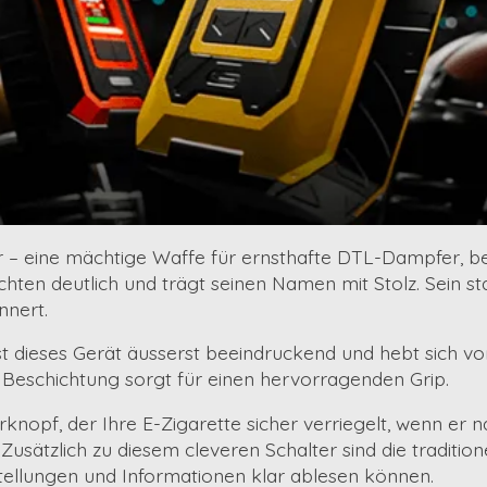
r
– eine mächtige Waffe für ernsthafte
DTL-Dampfer
, b
ten deutlich und trägt seinen Namen mit Stolz. Sein sta
nnert.
st dieses Gerät äusserst beeindruckend und hebt sich von
 Beschichtung sorgt für einen hervorragenden Grip.
rknopf
, der Ihre E-Zigarette sicher verriegelt, wenn er
sätzlich zu diesem cleveren Schalter sind die tradition
tellungen und Informationen klar ablesen können.