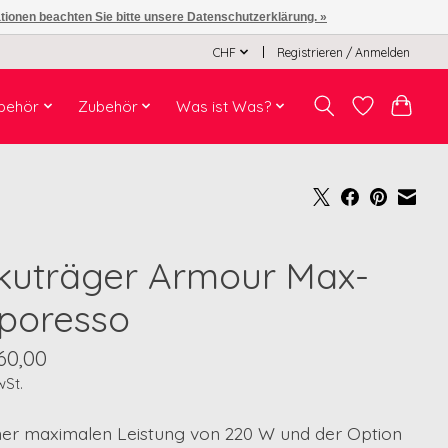
ationen beachten Sie bitte unsere Datenschutzerklärung. »
CHF
Registrieren / Anmelden
behör
Zubehör
Was ist Was?
kuträger Armour Max-
poresso
60,00
wSt.
iner maximalen Leistung von 220 W und der Option