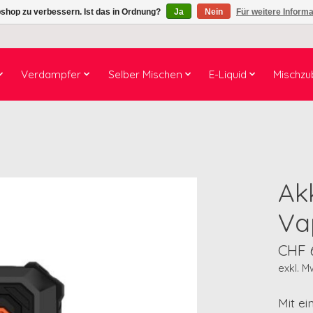
shop zu verbessern. Ist das in Ordnung?
Ja
Nein
Für weitere Inform
Verdampfer
Selber Mischen
E-Liquid
Mischzu
Ak
Va
CHF 
exkl. M
Mit e