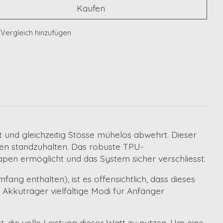
Kaufen
Vergleich hinzufügen
 und gleichzeitig Stösse mühelos abwehrt. Dieser
en standzuhalten. Das robuste
TPU-
pen ermöglicht und das System sicher verschliesst.
umfang enthalten)
, ist es offensichtlich, dass dieses
r Akkuträger vielfältige Modi für Anfänger
t, die volle Leistung dieser Watt zu nutzen. Um eine