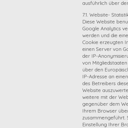
ausführlich über d
7.1. Website- Statisti
Diese Website benut
Google Analytics ve
werden und die ein
Cookie erzeugten I
einen Server von Go
der IP-Anonymisieru
von Mitgliedstaate
über den Europäisch
IP-Adresse an eine
des Betreibers dies
Website auszuwerte
weitere mit der We
gegenüber dem Webs
Ihrem Browser über
zusammengeführt. S
Einstellung Ihrer Br