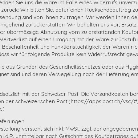
 senden Sie uns die Ware im Falle eines Widerrufs unverzü
zurück: Wir bitten Sie, dafür einen Rücksendeauftrag zu 
ksendung sind von Ihnen zu tragen. Wir werden Ihnen de
mgehend zurückerstatten. Wir behalten uns vor, Ersatz
r übermässige Abnutzung vom zu erstattenden Kaufpre
r Wertverlust auf einen Umgang mit der Ware zurückzufüh
t, Beschaffenheit und Funktionstüchtigkeit der Waren ni
 dass wir für folgende Produkte kein Widerrufsrecht gew
, die aus Gründen des Gesundheitsschutzes oder aus Hyg
net sind und deren Versiegelung nach der Lieferung en
sätzlich mit der Schweizer Post. Die Versandkosten be
en der schweizerischen Post.(https://apps.post.ch/vsc/#
c)
ieferungen
stellung versteht sich inkl. MwSt. zzgl. der angegebene
 i.d.R. unmittelbar nach Gutschrift des Kaufbetrages a