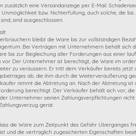
en zusätzlich eine Versandanzeige per E-Mail. Schadens
nmöglichkeit bzw. Nichterfüllung, auch solche, die bis
sind, sind ausgeschlossen.
alt
erbrauchern bleibt die Ware bis zur vollständigen Beza
Eigentum. Bei Verträgen mit Unternehmern behält sich d
re bis zur Begleichung aller Forderungen aus einer lau
vor. Der Unternehmer ist berechtigt, die Ware im orden
ter zu veräussern. Er tritt dem Verkäufer bereits jetzt 
betrages ab, die ihm durch die Weiterveräußerung geg
käufer nimmt die Abtretung an. Nach der Abtretung ist
Forderung berechtigt. Der Verkäufer behält sich vor, di
d der Unternehmer seinen Zahlungsverpflichtungen nic
ahlungsverzug gerät.
dass die Ware zum Zeitpunkt des Gefahr Überganges fre
 ist und die vertraglich zugesicherten Eigenschaften bes