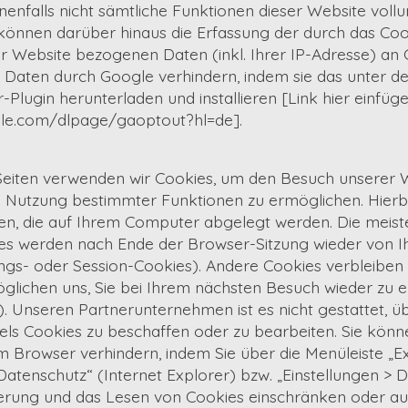
enfalls nicht sämtliche Funktionen dieser Website voll
 können darüber hinaus die Erfassung der durch das Co
r Website bezogenen Daten (inkl. Ihrer IP-Adresse) an 
 Daten durch Google verhindern, indem sie das unter d
Plugin herunterladen und installieren [Link hier einfüge
ogle.com/dlpage/gaoptout?hl=de].
Seiten verwenden wir Cookies, um den Besuch unserer W
e Nutzung bestimmter Funktionen zu ermöglichen. Hierbe
en, die auf Ihrem Computer abgelegt werden. Die meist
s werden nach Ende der Browser-Sitzung wieder von Ih
ungs- oder Session-Cookies). Andere Cookies verbleiben
lichen uns, Sie bei Ihrem nächsten Besuch wieder zu e
. Unseren Partnerunternehmen ist es nicht gestattet, 
els Cookies zu beschaffen oder zu bearbeiten. Sie könn
m Browser verhindern, indem Sie über die Menüleiste „Ex
Datenschutz“ (Internet Explorer) bzw. „Einstellungen > 
herung und das Lesen von Cookies einschränken oder aus