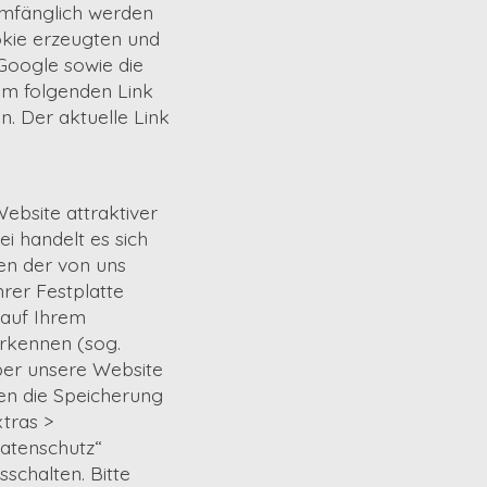
umfänglich werden
okie erzeugten und
Google sowie die
em folgenden Link
n. Der aktuelle Link
ebsite attraktiver
i handelt es sich
en der von uns
rer Festplatte
 auf Ihrem
rkennen (sog.
über unsere Website
en die Speicherung
tras >
Datenschutz“
schalten. Bitte