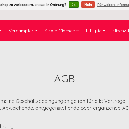
shop zu verbessern. Ist das in Ordnung?
Ja
Nein
Für weitere Inform
Verdampfer
Selber Mischen
E-Liquid
Mischzu
AGB
meine Geschäftsbedingungen gelten für alle Verträge, 
n. Abweichende, entgegenstehende oder ergänzende AGB
.
ehrung