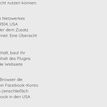
icht nutzen können.
en Netzwerkes
94304, USA
der dem Zusatz
net. Eine Übersicht
hält, baut Ihr
halt des Plugins
die Webseite
 Browser die
kein Facebook-Konto
(einschließlich
book in den USA