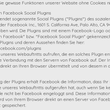
Sie gewisse Funktionen unserer Website ohne Cookies n
n Facebook Social Plugins
ndet sogenannte Social Plugins ("Plugins") des sozial
er Facebook Inc., 1601 S. California Ave, Palo Alto, CA 
eben wird. Die Plugins sind mit einem Facebook-Logo o
on Facebook" bzw. "Facebook Social Plugin" gekennzeich
lugins und deren Aussehen finden Sie hier:
facebook.com/plugins
unseres Webauftritts aufrufen, die ein solches Plugin ent
e Verbindung mit den Servern von Facebook auf. Der In
irekt an Ihren Browser übermittelt und von diesem in 
g der Plugins erhält Facebook die Information, dass Ihr
e unseres Webauftritts aufgerufen hat, auch wenn Sie 
e nicht bei Facebook eingeloggt sind. Diese Information 
wird von Ihrem Browser direkt an einen Server von Face
t gespeichert.