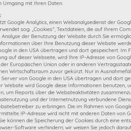
en Umgang mit Ihren Daten.
k
zt Google Analytics, einen Webanalysedienst der Google
rwendet sog. „Cookies“, Textdateien, die auf Ihrem Co
e Analyse der Benutzung der Website durch Sie ermöglic
nformationen über Ihre Benutzung dieser Website werde
ogle in den USA übertragen und dort gespeichert. Im Fa
ng auf dieser Webseite, wird Ihre IP-Adresse von Goog
n der Europäischen Union oder in anderen Vertragsst
en Wirtschaftsraum zuvor gekürzt. Nur in Ausnahmefälle
n Server von Google in den USA übertragen und dort gek
er Website wird Google diese Informationen benutzen, 
n, um Reports über die Websiteaktivitäten zusammenzu
bsitenutzung und der Internetnutzung verbundene Diens
itebetreiber zu erbringen. Die im Rahmen von Google
mittelte IP-Adresse wird nicht mit anderen Daten von 
ie können die Speicherung der Cookies durch eine en
owser-Software verhindern; wir weisen Sie jedoch darauf 