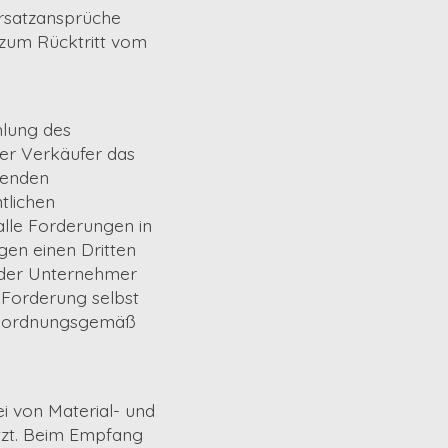
ersatzansprüche
 zum Rücktritt vom
hlung des
er Verkäufer das
fenden
tlichen
alle Forderungen in
en einen Dritten
 der Unternehmer
e Forderung selbst
ht ordnungsgemäß
i von Material- und
itzt. Beim Empfang