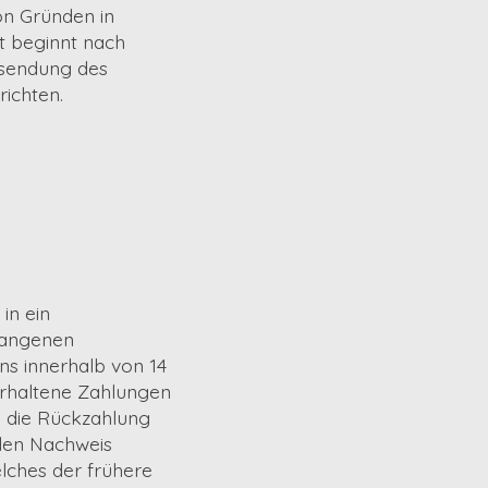
on Gründen in
t beginnt nach
bsendung des
richten.
in ein
fangenen
ns innerhalb von 14
erhaltene Zahlungen
n die Rückzahlung
 den Nachweis
lches der frühere