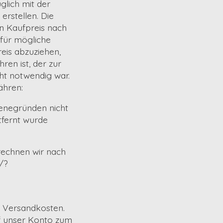
glich mit der
erstellen. Die
n Kaufpreis nach
 für mögliche
is abzuziehen,
ren ist, der zur
cht notwendig war.
ähren:
ienegründen nicht
tfernt wurde
rechnen wir nach
/?
n Versandkosten.
uf unser Konto zum