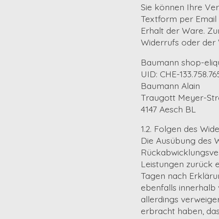
Sie können Ihre Ve
Textform per Email 
Erhalt der Ware. Zu
Widerrufs oder der 
Baumann shop-eliq
UID: CHE-133.758.76
Baumann Alain
Traugott Meyer-Str
4147 Aesch BL
1.2. Folgen des Wide
Die Ausübung des W
Rückabwicklungsve
Leistungen zurück e
Tagen nach Erkläru
ebenfalls innerhalb
allerdings verweige
erbracht haben, das