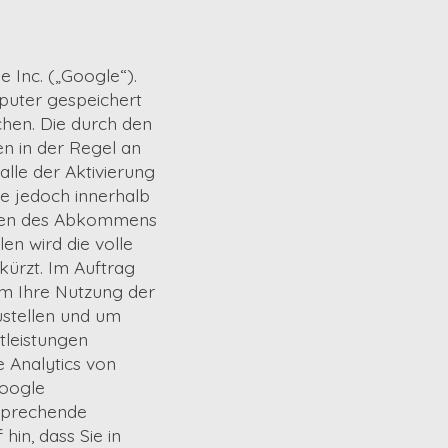
 Inc. („Google“).
mputer gespeichert
hen. Die durch den
n in der Regel an
lle der Aktivierung
le jedoch innerhalb
aaten des Abkommens
n wird die volle
ürzt. Im Auftrag
um Ihre Nutzung der
stellen und um
tleistungen
 Analytics von
Google
tsprechende
hin, dass Sie in