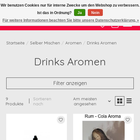
Wir benutzen Cookies nur für interne Zwecke um den Webshop zu verbessern.
Ist das in Ordnung?
Ja
Nein
Zertifizierte Qualität zu fairem Preis
Für weitere Informationen beachten Sie bitte unsere Datenschutzerklärung. »
Wunschzettel
Ihr Waren
Startseite
/
Selber Mischen
/
Aromen
/
Drinks Aromen
Drinks Aromen
Filter anzeigen
9
Sortieren
Am meisten
Produkte
nach
angesehen