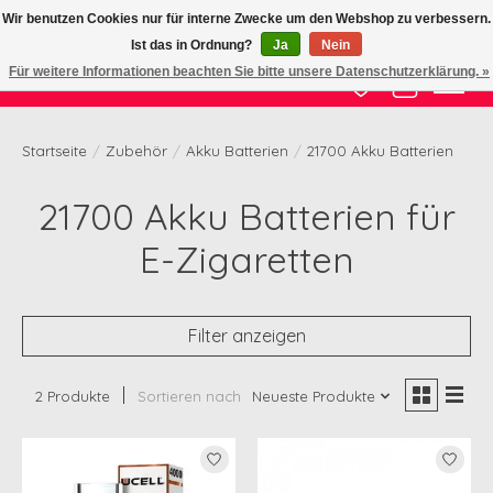
Wir benutzen Cookies nur für interne Zwecke um den Webshop zu verbessern.
Ist das in Ordnung?
Ja
Nein
Zertifizierte Qualität zu fairem Preis
Für weitere Informationen beachten Sie bitte unsere Datenschutzerklärung. »
Wunschzettel
Ihr Waren
Startseite
/
Zubehör
/
Akku Batterien
/
21700 Akku Batterien
21700 Akku Batterien für
E-Zigaretten
Filter anzeigen
2 Produkte
Sortieren nach
Neueste Produkte