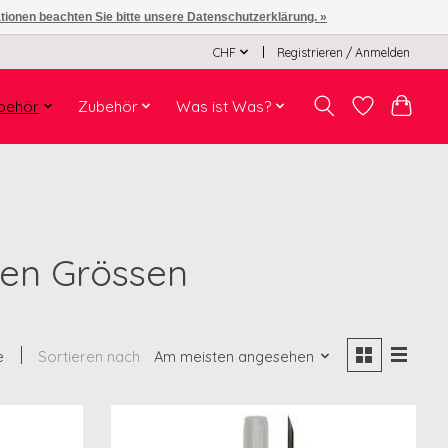
ationen beachten Sie bitte unsere Datenschutzerklärung. »
CHF
Registrieren / Anmelden
behör
Zubehör
Was ist Was?
sen Grössen
e
Sortieren nach
Am meisten angesehen