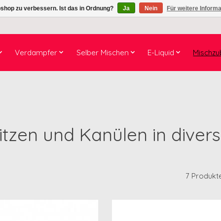
shop zu verbessern. Ist das in Ordnung?
Ja
Nein
Für weitere Inform
Verdampfer
Selber Mischen
E-Liquid
Mischzu
itzen und Kanülen in diver
7 Produkt