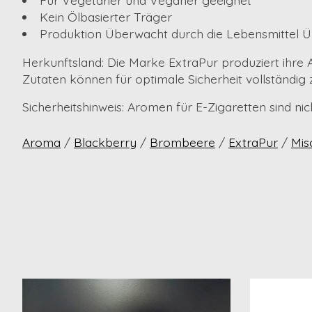
Für Vegetarier und Veganer geeignet
Kein Ölbasierter Träger
Produktion Überwacht durch die Lebensmittel
Herkunftsland:
Die Marke ExtraPur produziert ihre 
Zutaten können für optimale Sicherheit vollständig
Sicherheitshinweis:
Aromen für E-Zigaretten sind ni
Aroma
/
Blackberry
/
Brombeere
/
ExtraPur
/
Mis
Produkt-Karussell-Artikel