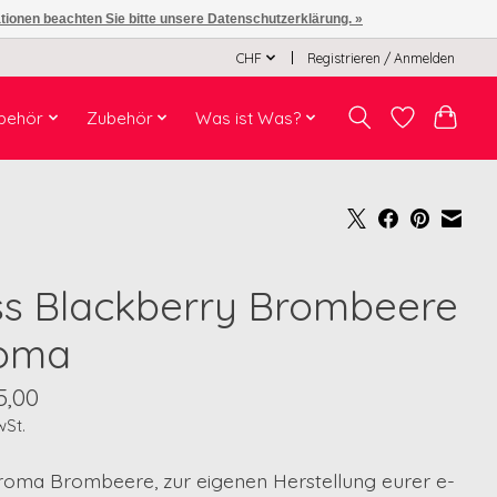
ationen beachten Sie bitte unsere Datenschutzerklärung. »
CHF
Registrieren / Anmelden
behör
Zubehör
Was ist Was?
ss Blackberry Brombeere
oma
5,00
wSt.
roma Brombeere, zur eigenen Herstellung eurer e-