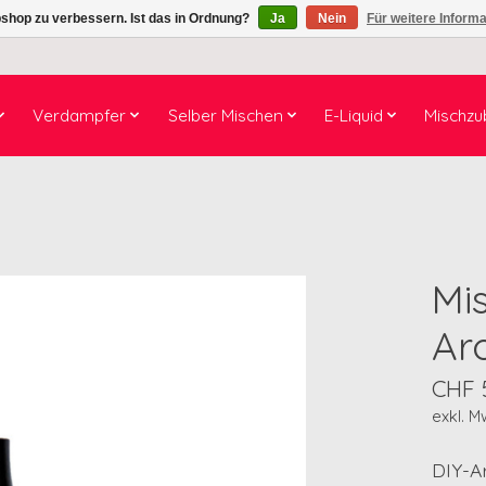
shop zu verbessern. Ist das in Ordnung?
Ja
Nein
Für weitere Inform
Verdampfer
Selber Mischen
E-Liquid
Mischzu
Mi
Ar
CHF 
exkl. M
DIY-A