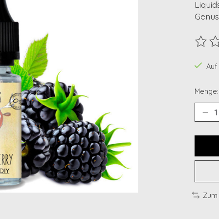
Liquid
Genus
Die B
Auf
Menge:
Zum 