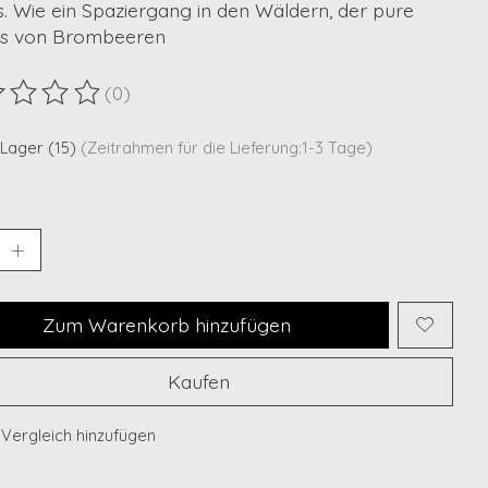
s. Wie ein Spaziergang in den Wäldern, der pure
s von Brombeeren
(0)
ewertung dieses Produkts ist
0
von 5
 Lager (15)
(Zeitrahmen für die Lieferung:1-3 Tage)
Zum Warenkorb hinzufügen
Kaufen
Vergleich hinzufügen