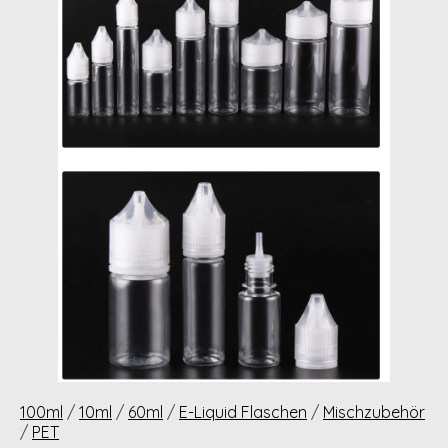
100ml
/
10ml
/
60ml
/
E-Liquid Flaschen
/
Mischzubehör
/
PET