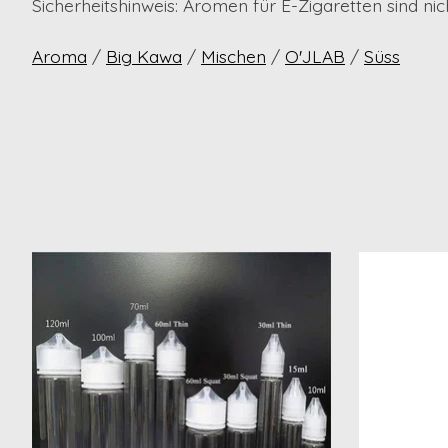
Sicherheitshinweis:
Aromen für E-Zigaretten sind ni
Aroma
/
Big Kawa
/
Mischen
/
O'JLAB
/
Süss
Produkt-Karussell-Artikel