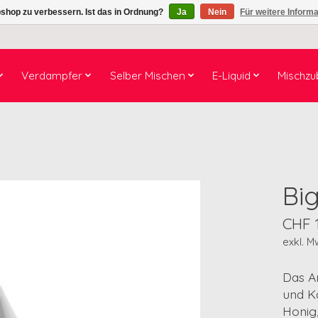
shop zu verbessern. Ist das in Ordnung?
Ja
Nein
Für weitere Inform
Verdampfer
Selber Mischen
E-Liquid
Mischzu
Bi
CHF 
exkl. M
Das A
und K
Honig,