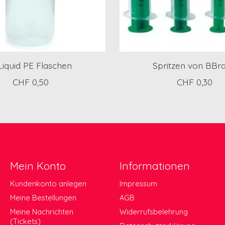
Liquid PE Flaschen
Spritzen von BBr
CHF 0,50
CHF 0,30
Mein Konto
Informationen
Kundenkonto anlegen
Impressum
Meine Bestellungen
AGB
Meine Nachrichten
Widerrufsbelehrung
(Tickets)