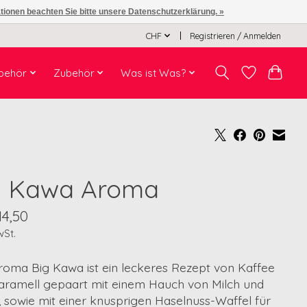
ationen beachten Sie bitte unsere Datenschutzerklärung. »
CHF
Registrieren / Anmelden
behör
Zubehör
Was ist Was?
g Kawa Aroma
14,50
wSt.
roma Big Kawa ist ein leckeres Rezept von Kaffee
aramell gepaart mit einem Hauch von Milch und
 sowie mit einer knusprigen Haselnuss-Waffel für