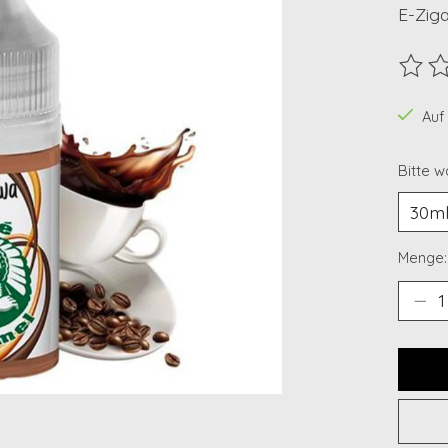
E-Zig
Die B
Auf
Bitte w
Menge: