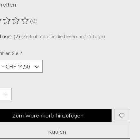
aretten
(0)
ewertung dieses Produkts ist
0
von 5
 Lager (2)
(Zeitrahmen für die Lieferung:1-3 Tage)
ählen Sie:
*
Zum Warenkorb hinzufügen
Kaufen