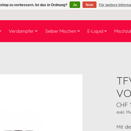
shop zu verbessern. Ist das in Ordnung?
Ja
Nein
Für weitere Inform
Verdampfer
Selber Mischen
E-Liquid
Mischzu
TF
VO
CHF 
exkl. M
Mit d