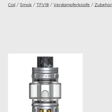
Coil
/
Smok
/
TFV18
/
Verdampferköpfe
/
Zubehör
Produkt-Karussell-Artikel