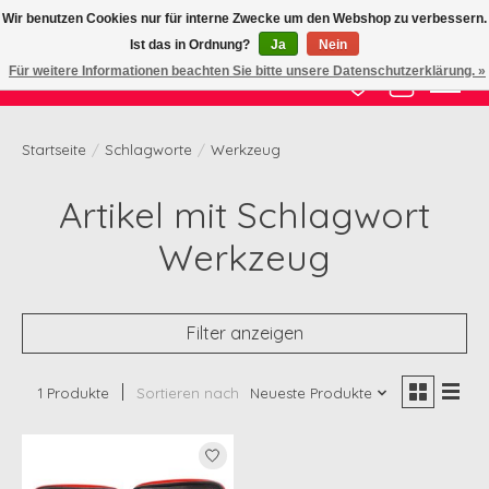
Wir benutzen Cookies nur für interne Zwecke um den Webshop zu verbessern.
Ist das in Ordnung?
Ja
Nein
Zertifizierte Qualität zu fairem Preis
Für weitere Informationen beachten Sie bitte unsere Datenschutzerklärung. »
Wunschzettel
Ihr Waren
Startseite
/
Schlagworte
/
Werkzeug
Artikel mit Schlagwort
Werkzeug
Filter anzeigen
1 Produkte
Sortieren nach
Neueste Produkte