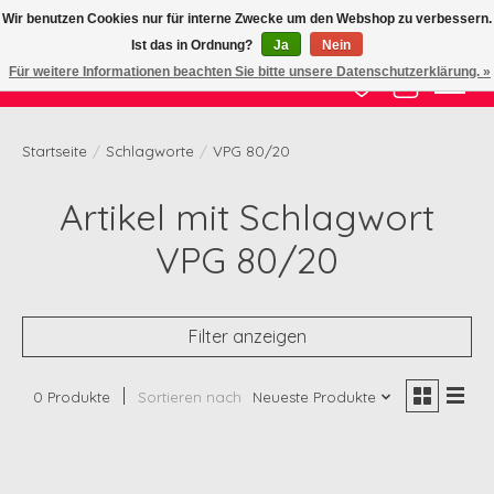
Wir benutzen Cookies nur für interne Zwecke um den Webshop zu verbessern.
Ist das in Ordnung?
Ja
Nein
Zertifizierte Qualität zu fairem Preis
Für weitere Informationen beachten Sie bitte unsere Datenschutzerklärung. »
Wunschzettel
Ihr Waren
Startseite
/
Schlagworte
/
VPG 80/20
Artikel mit Schlagwort
VPG 80/20
Filter anzeigen
0 Produkte
Sortieren nach
Neueste Produkte