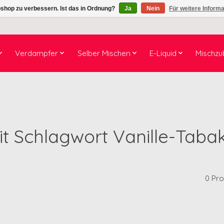
shop zu verbessern. Ist das in Ordnung?
Ja
Nein
Für weitere Inform
Verdampfer
Selber Mischen
E-Liquid
Mischzu
mit Schlagwort Vanille-Tabak
0 Pr