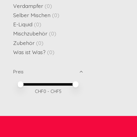
Verdampfer
(0)
Selber Mischen
(0)
E-Liquid
(0)
Mischzubehör
(0)
Zubehör
(0)
Was ist Was?
(0)
Preis
Preis – Mindestwert
Price maximum value
CHF
0
- CHF
5