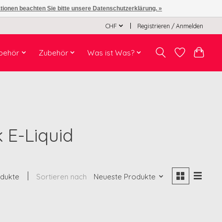
ationen beachten Sie bitte unsere Datenschutzerklärung. »
CHF
Registrieren / Anmelden
behör
Zubehör
Was ist Was?
 E-Liquid
odukte
Sortieren nach
Neueste Produkte