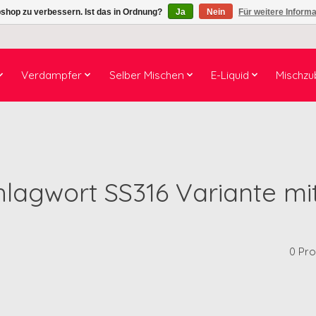
shop zu verbessern. Ist das in Ordnung?
Ja
Nein
Für weitere Inform
Verdampfer
Selber Mischen
E-Liquid
Mischzu
chlagwort SS316 Variante 
0 Pr