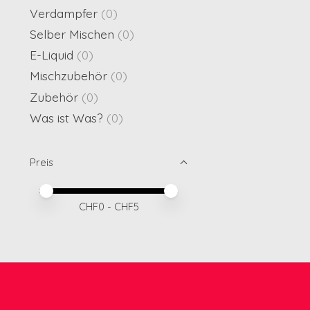
Verdampfer
(0)
Selber Mischen
(0)
E-Liquid
(0)
Mischzubehör
(0)
Zubehör
(0)
Was ist Was?
(0)
Preis
Preis – Mindestwert
Price maximum value
CHF
0
- CHF
5