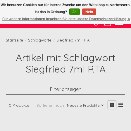
Wir benutzen Cookies nur für interne Zwecke um den Webshop zu verbessern.
Ist das in Ordnung?
Ja
Nein
Zertifizierte Qualität zu fairem Preis
Für weitere Informationen beachten Sie bitte unsere Datenschutzerklärung. »
Wunschzettel
Ihr Waren
Startseite
/
Schlagworte
/
Siegfried 7ml RTA
Artikel mit Schlagwort
Siegfried 7ml RTA
Filter anzeigen
0 Produkte
Sortieren nach
Neueste Produkte