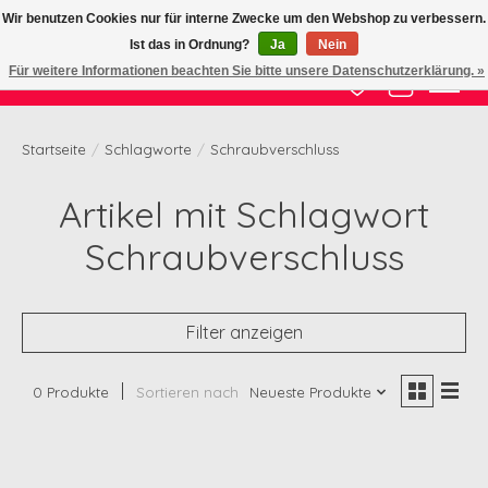
Wir benutzen Cookies nur für interne Zwecke um den Webshop zu verbessern.
Ist das in Ordnung?
Ja
Nein
Zertifizierte Qualität zu fairem Preis
Für weitere Informationen beachten Sie bitte unsere Datenschutzerklärung. »
Wunschzettel
Ihr Waren
Startseite
/
Schlagworte
/
Schraubverschluss
Artikel mit Schlagwort
Schraubverschluss
Filter anzeigen
0 Produkte
Sortieren nach
Neueste Produkte