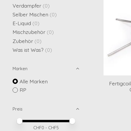
Verdampfer
(0)
Selber Mischen
(0)
E-Liquid
(0)
Mischzubehör
(0)
Zubehör
(0)
Was ist Was?
(0)
Marken
Alle Marken
Fertigcoi
RP
Preis
Preis – Mindestwert
Price maximum value
CHF
0
- CHF
5