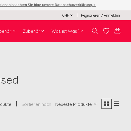
ationen beachten Sie bitte unsere Datenschutzerklärung. »
CHF
Registrieren / Anmelden
behör
Zubehör
Was ist Was?
used
odukte
Sortieren nach
Neueste Produkte