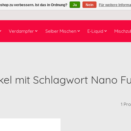
shop zu verbessern. Ist das in Ordnung?
Ja
Nein
Für weitere Inform
Verdampfer
Selber Mischen
E-Liquid
Mischzu
ikel mit Schlagwort Nano F
1 Pr