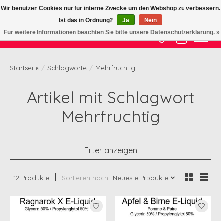
Wir benutzen Cookies nur für interne Zwecke um den Webshop zu verbessern.
Ist das in Ordnung?
Ja
Nein
Zertifizierte Qualität zu fairem Preis
Für weitere Informationen beachten Sie bitte unsere Datenschutzerklärung. »
Wunschzettel
Ihr Waren
Startseite
/
Schlagworte
/
Mehrfruchtig
Artikel mit Schlagwort
Mehrfruchtig
Filter anzeigen
12 Produkte
Sortieren nach
Neueste Produkte