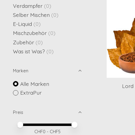
Verdampfer
(0)
Selber Mischen
(0)
E-Liquid
(0)
Mischzubehör
(0)
Zubehör
(0)
Was ist Was?
(0)
Marken
Alle Marken
Lord
ExtraPur
Preis
Preis – Mindestwert
Price maximum value
CHF
0
- CHF
5