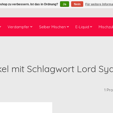
shop zu verbessern. Ist das in Ordnung?
Ja
Nein
Für weitere Inform
Verdampfer
Selber Mischen
E-Liquid
Mischzu
kel mit Schlagwort Lord S
1 Pr