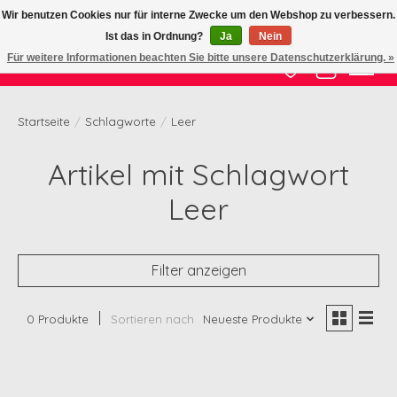
Wir benutzen Cookies nur für interne Zwecke um den Webshop zu verbessern.
Ist das in Ordnung?
Ja
Nein
Zertifizierte Qualität zu fairem Preis
Für weitere Informationen beachten Sie bitte unsere Datenschutzerklärung. »
Wunschzettel
Ihr Waren
Startseite
/
Schlagworte
/
Leer
Artikel mit Schlagwort
Leer
Filter anzeigen
0 Produkte
Sortieren nach
Neueste Produkte