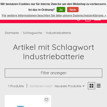
Wir benutzen Cookies nur für interne Zwecke um den Webshop zu verbessern.
Ist das in Ordnung?
Ja
Nein
Zertifizierte Qualität zu fairem Preis
Für weitere Informationen beachten Sie bitte unsere Datenschutzerklärung. »
Wunschzettel
Ihr Waren
Startseite
/
Schlagworte
/
Industriebatterie
Artikel mit Schlagwort
Industriebatterie
Filter anzeigen
1 Produkte
Sortieren nach
Neueste Produkte