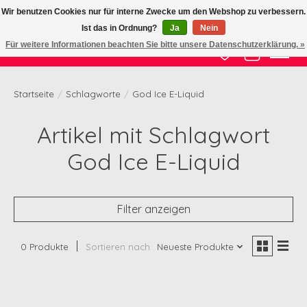
Wir benutzen Cookies nur für interne Zwecke um den Webshop zu verbessern.
Ist das in Ordnung?
Ja
Nein
Zertifizierte Qualität zu fairem Preis
Für weitere Informationen beachten Sie bitte unsere Datenschutzerklärung. »
Wunschzettel
Ihr Waren
Startseite
/
Schlagworte
/
God Ice E-Liquid
Artikel mit Schlagwort
God Ice E-Liquid
Filter anzeigen
0 Produkte
Sortieren nach
Neueste Produkte