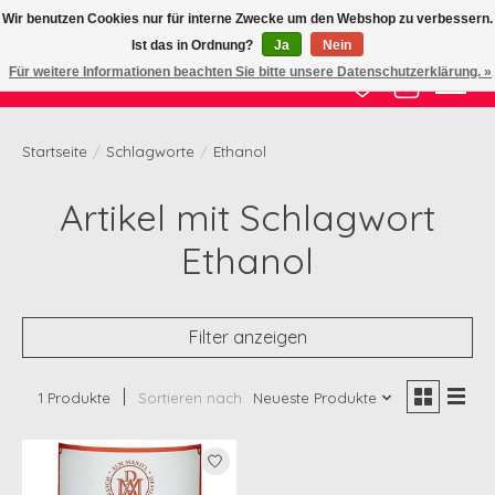
Wir benutzen Cookies nur für interne Zwecke um den Webshop zu verbessern.
Ist das in Ordnung?
Ja
Nein
Zertifizierte Qualität zu fairem Preis
Für weitere Informationen beachten Sie bitte unsere Datenschutzerklärung. »
Wunschzettel
Ihr Waren
Startseite
/
Schlagworte
/
Ethanol
Artikel mit Schlagwort
Ethanol
Filter anzeigen
1 Produkte
Sortieren nach
Neueste Produkte