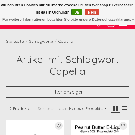
Wir benutzen Cookies nur für interne Zwecke um den Webshop zu verbessern.
Ist das in Ordnung?
Ja
Nein
Zertifizierte Qualität zu fairem Preis
Für weitere Informationen beachten Sie bitte unsere Datenschutzerklärung. »
Wunschzettel
Ihr Waren
Startseite
/
Schlagworte
/
Capella
Artikel mit Schlagwort
Capella
Filter anzeigen
2 Produkte
Sortieren nach
Neueste Produkte