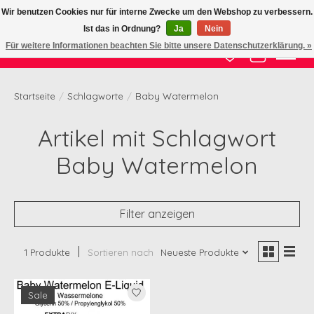
Wir benutzen Cookies nur für interne Zwecke um den Webshop zu verbessern.
Ist das in Ordnung?
Ja
Nein
Zertifizierte Qualität zu fairem Preis
Für weitere Informationen beachten Sie bitte unsere Datenschutzerklärung. »
Wunschzettel
Ihr Waren
Startseite
/
Schlagworte
/
Baby Watermelon
Artikel mit Schlagwort
Baby Watermelon
Filter anzeigen
1 Produkte
Sortieren nach
Neueste Produkte
Sale