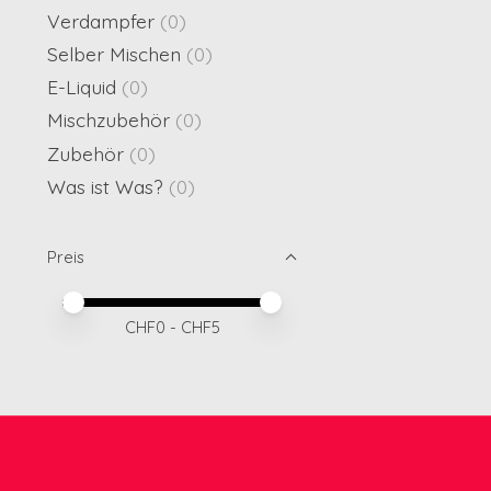
Verdampfer
(0)
Selber Mischen
(0)
E-Liquid
(0)
Mischzubehör
(0)
Zubehör
(0)
Was ist Was?
(0)
Preis
Preis – Mindestwert
Price maximum value
CHF
0
- CHF
5