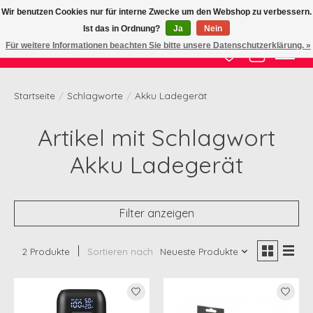
Wir benutzen Cookies nur für interne Zwecke um den Webshop zu verbessern.
Ist das in Ordnung?
Ja
Nein
Zertifizierte Qualität zu fairem Preis
Für weitere Informationen beachten Sie bitte unsere Datenschutzerklärung. »
Wunschzettel
Ihr Waren
Startseite
/
Schlagworte
/
Akku Ladegerät
Artikel mit Schlagwort
Akku Ladegerät
Filter anzeigen
2 Produkte
Sortieren nach
Neueste Produkte