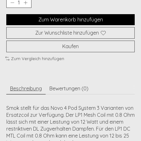
Zum Warenkorb hinzufügen
Zur Wunschliste hinzufügen
Kaufen
Zum Vergleich hinzufügen
Beschreibung
Bewertungen (0)
Smok stellt für das Novo 4 Pod System 3 Varianten von
Ersatzcoil zur Verfügung. Der LP1 Mesh Coil mit 0.8 Ohm
lässt sich mit einer Leistung von 12 Watt und einem
restriktiven DL Zugverhalten Dampfen. Für den LP1 DC
MTL Coil mit 0.8 Ohm kann eine Leistung von 12 bis 25