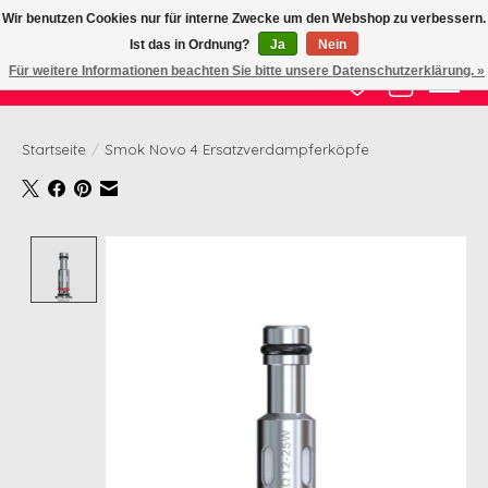
Wir benutzen Cookies nur für interne Zwecke um den Webshop zu verbessern.
Ist das in Ordnung?
Ja
Nein
Zertifizierte Qualität zu fairem Preis
Für weitere Informationen beachten Sie bitte unsere Datenschutzerklärung. »
Wunschzettel
Ihr Waren
Startseite
/
Smok Novo 4 Ersatzverdampferköpfe
Product image slideshow Items