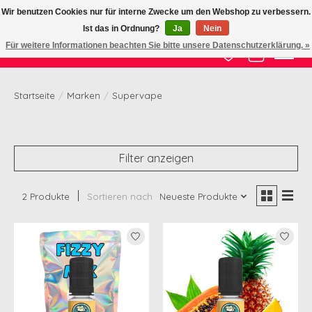
Wir benutzen Cookies nur für interne Zwecke um den Webshop zu verbessern.
Ist das in Ordnung?
Ja
Nein
Zertifizierte Qualität zu fairem Preis
Für weitere Informationen beachten Sie bitte unsere Datenschutzerklärung. »
Wunschzettel
Ihr Waren
Startseite
/
Marken
/
Supervape
Filter anzeigen
2 Produkte
Sortieren nach
Neueste Produkte