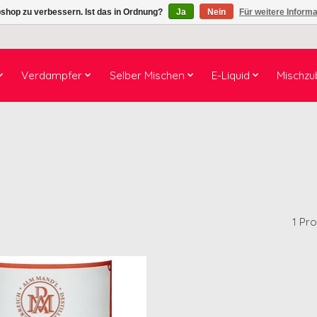
shop zu verbessern. Ist das in Ordnung?
Ja
Nein
Für weitere Inform
Verdampfer
Selber Mischen
E-Liquid
Mischzu
1 Pr