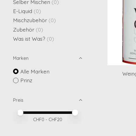
Selber Mischen
(0)
E-Liquid
(0)
Mischzubehör
(0)
Zubehör
(0)
Was ist Was?
(0)
Marken
Alle Marken
Weing
Prinz
Preis
Preis – Mindestwert
Price maximum value
CHF
0
- CHF
20