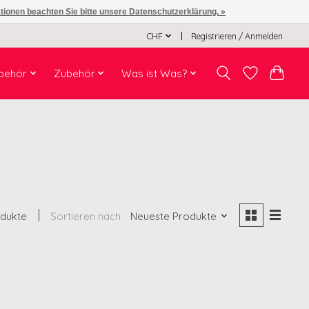
ationen beachten Sie bitte unsere Datenschutzerklärung. »
CHF
Registrieren / Anmelden
behör
Zubehör
Was ist Was?
odukte
Sortieren nach
Neueste Produkte