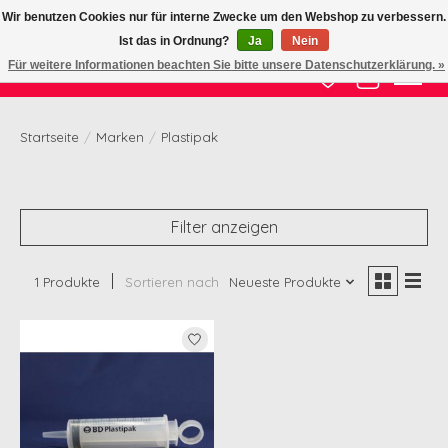
Wir benutzen Cookies nur für interne Zwecke um den Webshop zu verbessern.
Ist das in Ordnung?
Ja
Nein
Zertifizierte Qualität zu fairem Preis
Für weitere Informationen beachten Sie bitte unsere Datenschutzerklärung. »
Wunschzettel
Ihr Waren
Startseite
/
Marken
/
Plastipak
Filter anzeigen
1 Produkte
Sortieren nach
Neueste Produkte