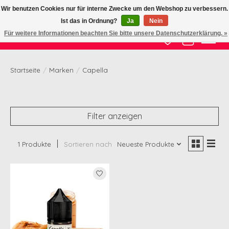
Wir benutzen Cookies nur für interne Zwecke um den Webshop zu verbessern.
Ist das in Ordnung?
Ja
Nein
Zertifizierte Qualität zu fairem Preis
Für weitere Informationen beachten Sie bitte unsere Datenschutzerklärung. »
Wunschzettel
Ihr Waren
Startseite
/
Marken
/
Capella
Filter anzeigen
1 Produkte
Sortieren nach
Neueste Produkte