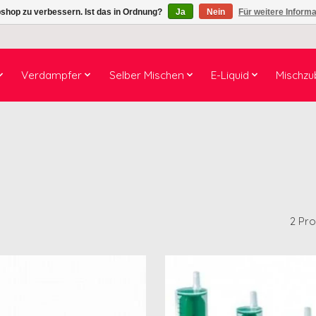
shop zu verbessern. Ist das in Ordnung?
Ja
Nein
Für weitere Inform
Verdampfer
Selber Mischen
E-Liquid
Mischzu
2 Pr