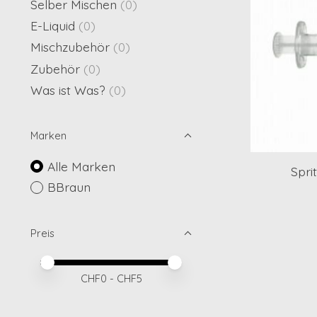
Selber Mischen
(0)
E-Liquid
(0)
Mischzubehör
(0)
Zubehör
(0)
Was ist Was?
(0)
Marken
Alle Marken
Spri
BBraun
Preis
Preis – Mindestwert
Price maximum value
CHF
0
- CHF
5