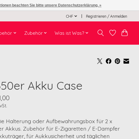
ationen beachten Sie bitte unsere Datenschutzerklärung. »
CHF
Registrieren / Anmelden
behör
Zubehör
Was ist Was?
650er Akku Case
1,00
wSt.
rie Halterung oder Aufbewahrungsbox für 2 x
er Akkus. Zubehör für E-Zigaretten / E-Dampfer
kuträger, für Aukkusicherheit und täglichen