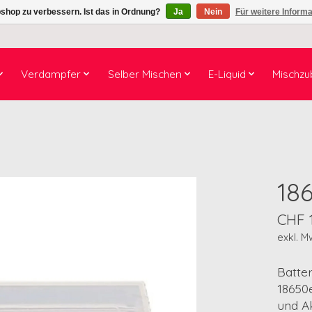
shop zu verbessern. Ist das in Ordnung?
Ja
Nein
Für weitere Inform
Verdampfer
Selber Mischen
E-Liquid
Mischzu
18
CHF 
exkl. M
Batte
18650
und Ak