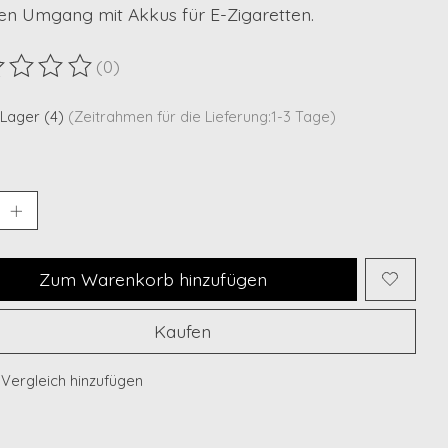
ren Umgang mit Akkus für E-Zigaretten.
(0)
ewertung dieses Produkts ist
0
von 5
 Lager (4)
(Zeitrahmen für die Lieferung:1-3 Tage)
Zum Warenkorb hinzufügen
Kaufen
Vergleich hinzufügen