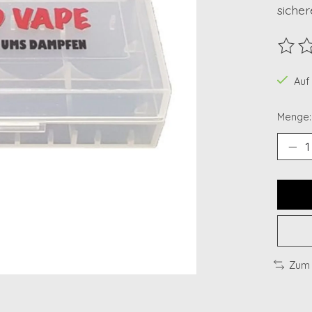
siche
Die B
Auf
Menge:
Zum 