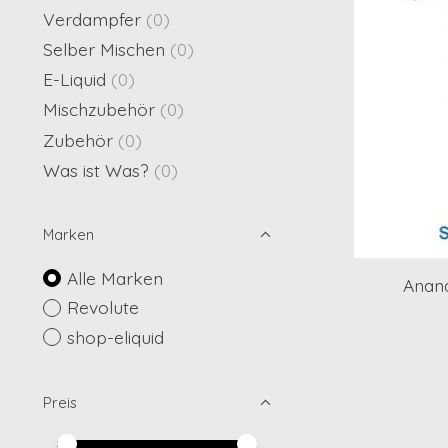
Verdampfer
(0)
Selber Mischen
(0)
E-Liquid
(0)
Mischzubehör
(0)
Zubehör
(0)
Was ist Was?
(0)
Marken
Alle Marken
Anana
Revolute
shop-eliquid
Preis
Preis – Mindestwert
Price maximum value