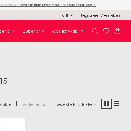
ationen beachten Sie bitte unsere Datenschutzerklärung. »
CHF
Registrieren / Anmelden
behör
Zubehör
Was ist Was?
as
odukte
Sortieren nach
Neueste Produkte